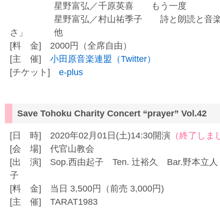
星野富弘／千原英喜 もう一度
星野富弘／村山祐季子 詩と朗読と音楽に
さ」 他
[料 金] 2000円（全席自由）
[主 催]
小田原音楽連盟（Twitter）
[チケット]
e-plus
Save Tohoku Charity Concert “prayer” Vo
[日 時] 2020年02月01日(土)14:30開演
（終了しま
[会 場] 代官山教会
[出 演] Sop.西由起子 Ten. 辻裕久 Bar.野本立人
子
[料 金] 当日 3,500円（前売 3,000円)
[主 催] TARAT1983