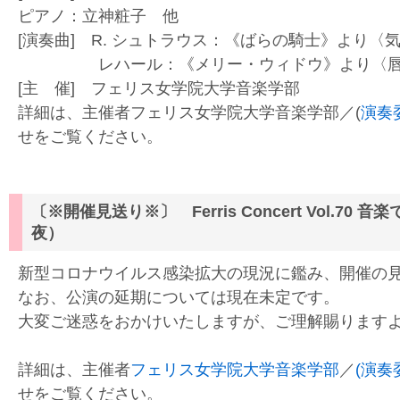
ピアノ：立神粧子 他
[演奏曲] R. シュトラウス：《ばらの騎士》より〈
レハール：《メリー・ウィドウ》より〈唇は
[主 催] フェリス女学院大学音楽学部
詳細は、主催者フェリス女学院大学音楽学部／(
演奏委
せをご覧ください。
〔※開催見送り※〕 Ferris Concert Vol.70
夜）
新型コロナウイルス感染拡大の現況に鑑み、開催の
なお、公演の延期については現在未定です。
大変ご迷惑をおかけいたしますが、ご理解賜ります
詳細は、主催者
フェリス女学院大学音楽学部
／
(演奏委
せをご覧ください。