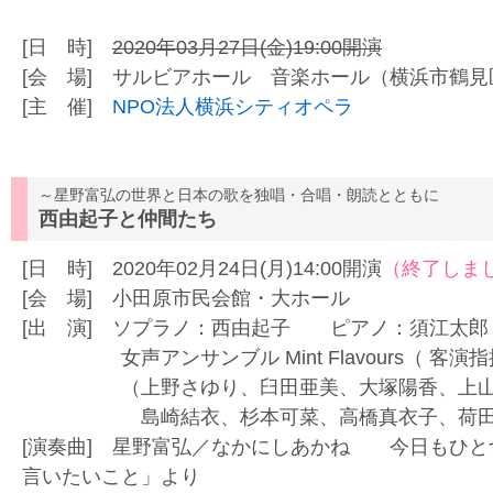
[日 時]
2020年03月27日(金)19:00開演
[会 場] サルビアホール 音楽ホール（横浜
[主 催]
NPO法人横浜シティオペラ
～星野富弘の世界と日本の歌を独唱・合唱・朗読とともに
西由起子と仲間たち
[日 時] 2020年02月24日(月)14:00開演
（終了しま
[会 場] 小田原市民会館・大ホール
[出 演] ソプラノ：西由起子 ピアノ：須江太
女声アンサンブル Mint Flavours（ 客演
（上野さゆり、臼田亜美、大塚陽香、上山詩
島崎結衣、杉本可菜、高橋真衣子、荷田直
[演奏曲] 星野富弘／なかにしあかね 今日もひと
言いたいこと」より