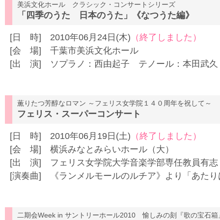
美浜文化ホール クラシック・コンサートシリーズ
「四季のうた 日本のうた」《なつうた編》
[日 時] 2010年06月24日(木)
（終了しました）
[会 場] 千葉市美浜文化ホール
[出 演] ソプラノ：西由起子 テノール：本田武
薫りたつ芳醇なロマン ～フェリス女学院１４０周年を祝して～
フェリス・スーパーコンサート
[日 時] 2010年06月19日(土)
（終了しました）
[会 場] 横浜みなとみらいホール（大）
[出 演] フェリス女学院大学音楽学部専任教員有志
[演奏曲] 《ランメルモールのルチア》より「あた
二期会Week in サントリーホール2010 愉しみの刻『歌の宝石