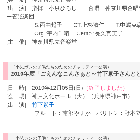
[出 演] 指揮：小泉ひろし 合唱：神奈川県合
ー管弦楽団
S:西由起子 CT:上杉清仁 T:中嶋克彦
Org.:宇内千晴 Cemb.:長久真実子
[主 催] 神奈川県立音楽堂
（小児ガンの子供たちのためのチャリティー公演）
2010年度「ごえんなこんさぁと～竹下景子さんと
[日 時] 2010年12月05日(日)
（終了しました）
[会 場] 神戸文化ホール（大）（兵庫県神戸市）
[出 演]
竹下景子
フルート：南部やすか バリトン：野本立人
（小児ガンの子供たちのためのチャリティー公演）