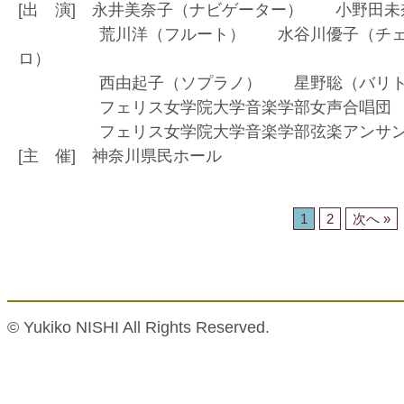
[出 演] 永井美奈子（ナビゲーター） 小野田
荒川洋（フルート） 水谷川優子（チェロ
ロ）
西由起子（ソプラノ） 星野聡（バリトン
フェリス女学院大学音楽学部女声合唱団
フェリス女学院大学音楽学部弦楽アンサン
[主 催] 神奈川県民ホール
1
2
次へ »
© Yukiko NISHI All Rights Reserved.