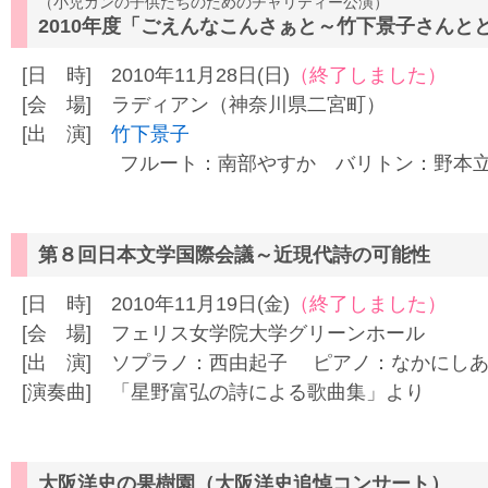
（小児ガンの子供たちのためのチャリティー公演）
2010年度「ごえんなこんさぁと～竹下景子さんと
[日 時] 2010年11月28日(日)
（終了しました）
[会 場] ラディアン（神奈川県二宮町）
[出 演]
竹下景子
フルート：南部やすか バリトン：野本立人
第８回日本文学国際会議～近現代詩の可能性
[日 時] 2010年11月19日(金)
（終了しました）
[会 場] フェリス女学院大学グリーンホール
[出 演] ソプラノ：西由起子 ピアノ：なかにし
[演奏曲] 「星野富弘の詩による歌曲集」より
大阪洋史の果樹園（大阪洋史追悼コンサート）