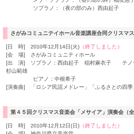
メゾ・ソプラノ：（昼の部のみ）杣友惠
ソプラノ：（夜の部のみ）西由起子
さがみコミュニテイホール音楽講座合同クリスマ
[日 時] 2010年12月14日(火)
（終了しました）
[会 場] さがみコミュニティホール
[出 演] ソプラノ：西由起子 稲村麻衣子 テ
杉山範雄
ピアノ：中根希子
[演奏曲] 「ロシア民謡メドレー」「ふるさとの四
第４５回クリスマス音楽会「メサイア」演奏会（
[日 時] 2010年12月12日(日)
（終了しました）
[会 場] 神奈川県立音楽堂