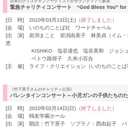
日本のクリスチャンアーティストがボランティアで参加
緊急チャリティコンサート “God Bless You” fo
[日 時] 2010年03月13日(土)
（終了しました）
[会 場] いのちのことば社 ワードチャペル
[出 演] 岩渕まこと 岩渕由美子 林美貞（イム・
恵
KISHIKO 塩谷達也 塩谷美和 ジョシュア佐佐木
ベトウ路得子 久米小百合
[主 催] ライフ・クリエイション（いのちのこ
《竹下景子さんのチャリティ公演》
バレンタインコンサート～小児ガンの子供たちの
[日 時] 2010年02月14日(日)
（終了しました）
[会 場] 鴎友学園ホール
[出 演] 朗読：竹下景子 ソプラノ：西由起子 