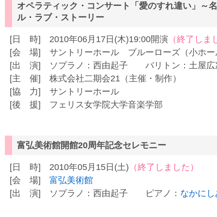
オペラティック・コンサート「愛のすれ違い」～
ル・ラブ・ストーリー
[日 時] 2010年06月17日(木)19:00開演
（終了しま
[会 場] サントリーホール ブルーローズ（小ホー
[出 演] ソプラノ：西由起子 バリトン：土屋
[主 催] 株式会社二期会21（主催・制作）
[協 力] サントリーホール
[後 援] フェリス女学院大学音楽学部
富弘美術館開館20周年記念セレモニー
[日 時] 2010年05月15日(土)
（終了しました）
[会 場]
富弘美術館
[出 演] ソプラノ：西由起子 ピアノ：
なかにし