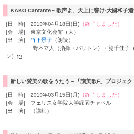
KAKO Cantante～歌声よ、天上に響け-大國和子
[日 時] 2010年04月18日(日)
（終了しました）
[会 場] 東京文化会館（大）
[出 演]
竹下景子
（朗読）
野本立人（指揮・バリトン）・筧千佳子（ピ
ン）他
新しい賛美の歌をうたう～「讃美歌F」プロジ
[日 時] 2010年03月15日(月)
（終了しました）
[会 場] フェリス女学院大学緑園チャペル
[出 演] （講師）