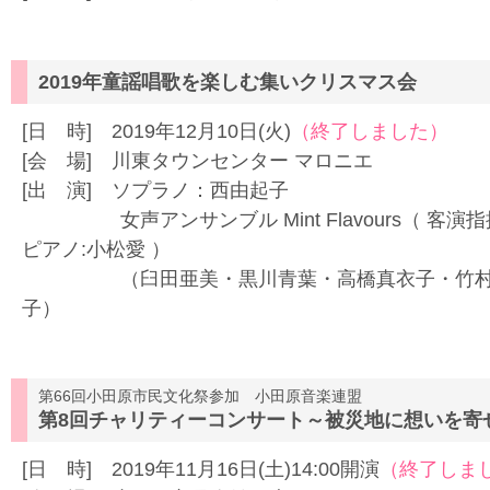
2019年童謡唱歌を楽しむ集いクリスマス会
[日 時] 2019年12月10日(火)
（終了しました）
[会 場] 川東タウンセンター マロニエ
[出 演] ソプラノ：西由起子
女声アンサンブル Mint Flavours（ 客
ピアノ:小松愛 ）
（臼田亜美・黒川青葉・高橋真衣子・竹村ゆ
子）
第66回小田原市民文化祭参加 小田原音楽連盟
第8回チャリティーコンサート～被災地に想いを寄
[日 時] 2019年11月16日(土)14:00開演
（終了しま