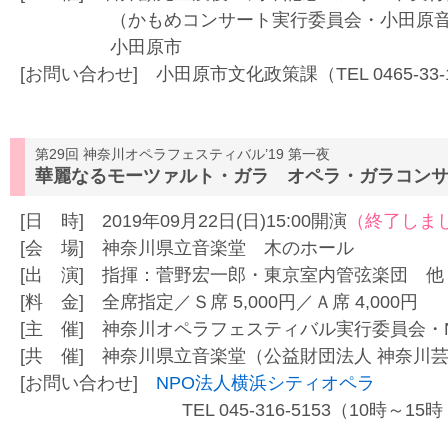
（かもめコンサート実行委員会・小田原音
小田原市
[お問い合わせ] 小田原市文化政策課（TEL 0465-33-
第29回 神奈川オペラフェスティバル’19 第一夜
華麗なるモーツァルト・ガラ オペラ・ガラコン
[日 時] 2019年09月22日(日)15:00開演
（終了しま
[会 場] 神奈川県立音楽堂 木のホール
[出 演] 指揮：菅野宏一郎・東京室内管弦楽団 他
[料 金] 全席指定／Ｓ席 5,000円／Ａ席 4,000円
[主 催] 神奈川オペラフェスティバル実行委員会・
[共 催] 神奈川県立音楽堂（公益財団法人 神奈川
[お問い合わせ]
NPO法人横浜シティオペラ
TEL 045-316-5153（10時～15時 土日火休