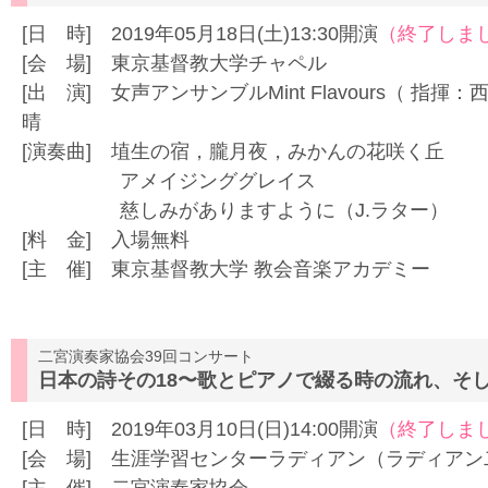
[日 時] 2019年05月18日(土)13:30開演
（終了しま
[会 場] 東京基督教大学チャペル
[出 演] 女声アンサンブルMint Flavours（ 
晴
[演奏曲] 埴生の宿，朧月夜，みかんの花咲く丘
アメイジンググレイス
慈しみがありますように（J.ラター） 
[料 金] 入場無料
[主 催] 東京基督教大学 教会音楽アカデミー
二宮演奏家協会39回コンサート
日本の詩その18〜歌とピアノで綴る時の流れ、そ
[日 時] 2019年03月10日(日)14:00開演
（終了しま
[会 場] 生涯学習センターラディアン（ラディアン