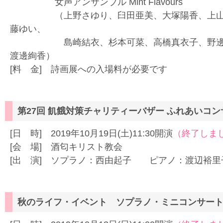
女声アンサンブル Mint Flavours
（上野さゆり、臼田亜美、大塚陽香、上山詩
藤ゆい、
島崎結衣、杉本可菜、高橋真衣子、野邊愛美
渡邊絢香）
[料 金] 詩画展への入場料が必要です
第27回 飢餓対策チャリティーバザー ふれあいコン
[日 時] 2019年10月19日(土)11:30開演
（終了しま
[会 場] 酒匂キリスト教会
[出 演] ソプラノ：西由起子 ピアノ：渡辺裕里
秋のライフ・イベント ソプラノ・ミニコンサー