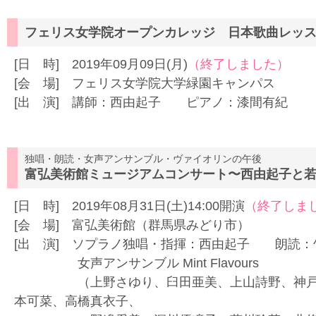
フェリス女学院オープンカレッジ 日本歌曲レッ
[日 時] 2019年09月09日(月)
（終了しました）
[会 場] フェリス女学院大学緑園キャンパス
[出 演] 講師：西由起子 ピアノ：漆間有紀
独唱・朗読・女声アンサンブル・ヴァイオリンの午後
富弘美術館ミュージアムコンサート〜西由起子と
[日 時] 2019年08月31日(土)14:00開演
（終了しま
[会 場] 富弘美術館（群馬県みどり市）
[出 演] ソプラノ独唱・指揮：西由起子 朗読
女声アンサンブル Mint Flavours
（上野さゆり、臼田亜美、上山詩野、神戸裕
本可菜、高橋真衣子、