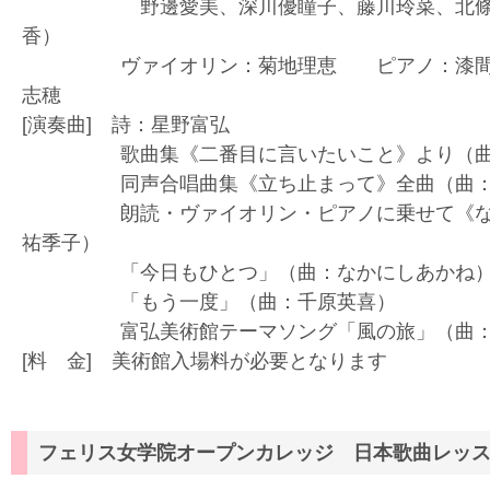
野邊愛美、深川優瞳子、藤川玲菜、北條佐
香）
ヴァイオリン：菊地理恵 ピアノ：漆間有紀
志穂
[演奏曲] 詩：星野富弘
歌曲集《二番目に言いたいこと》より（曲：
同声合唱曲集《立ち止まって》全曲（曲：な
朗読・ヴァイオリン・ピアノに乗せて《なん
祐季子）
「今日もひとつ」（曲：なかにしあかね
「もう一度」（曲：千原英喜）
富弘美術館テーマソング「風の旅」（曲：な
[料 金] 美術館入場料が必要となります
フェリス女学院オープンカレッジ 日本歌曲レッ