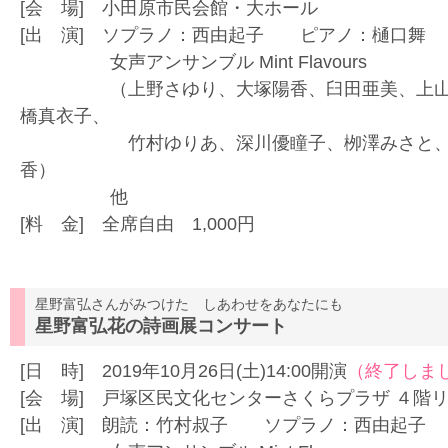
[会 場] 小田原市民会館・大ホール
[出 演] ソプラノ：西由起子 ピアノ：樋口舞
女声アンサンブル Mint Flavours
（上野さゆり、大塚陽香、臼田亜美、上山詩
橋真衣子、
竹村ゆりあ、深川優瞳子、栁澤みさと、山本
香）
他
[料 金] 全席自由 1,000円
星野富弘さんがみつけた しあわせをあなたにも
星野富弘花の詩画展コンサート
[日 時] 2019年10月26日(土)14:00開演
（終了しま
[会 場] 戸塚区民文化センターさくらプラザ ４階
[出 演] 朗読：竹村叔子 ソプラノ：西由起子