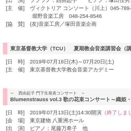
[出 演] ソプラノ：西由起子 ピアノ：塚田佳男
[主 催] ヴィクトリア コンソート（川上）045-789-3
堀野音楽工房 048-254-8546
[協 賛] (友)音楽工房／塚田音楽企画
東京基督教大学（TCU） 夏期教会音楽講習会（
[日 時] 2019年07月18日(木)～07月20日(土)
[主 催] 東京基督教大学教会音楽アカデミー
～ 西由起子 門下生発表コンサート ～
Blumenstrauss vol.3 歌の花束コンサート～
[日 時] 2019年07月13日(土)14:30開演
（終了しま
[会 場] 東京建物 八重洲ホール
[出 演] ピアノ：尾藤万希子 他