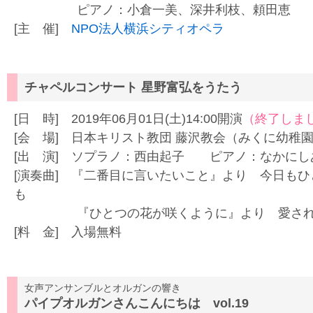
ピアノ：小倉一美、深井利枝、頼田恵
[主 催]
NPO法人横浜シティオペラ
チャペルコンサート 星野富弘をうたう
[日 時] 2019年06月01日(土)14:00開演
（終了しま
[会 場] 日本キリスト教団 藤沢教会（みくに幼稚
[出 演] ソプラノ：西由起子 ピアノ：なかにし
[演奏曲] 『二番目に言いたいこと』より 今日も
も
『ひとつの花が咲くように』より 愛され
[料 金] 入場無料
女声アンサンブルとオルガンの響き
パイプオルガンさんこんにちは vol.19