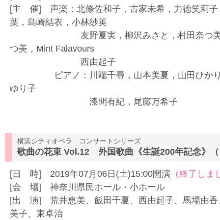
[主 催] 声楽：北條佐和子，古家未希，力徳笑莉
葉，島崎結衣，小林紗英
友野夏実，柳沢みさと，村田奈つ美，佐
つ美，Mint Falavours
西由起子
ピアノ：川端千尋，山本美夏，山田ひかり，
ゆり子
漆間有紀，尾藤万希子
横浜シティオペラ コンサートシリーズ
歌曲の花束 Vol.12 外国歌曲《生誕200年記念
[日 時] 2019年07月06日(土)15:00開演
（終了しま
[会 場] 神奈川県民ホール・小ホール
[出 演] 荒井恵美、飯田千夏、西由起子、馬場由
美子、東卓治