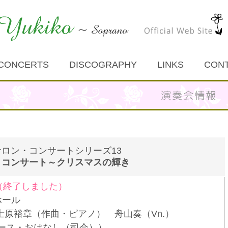
CONCERTS
DISCOGRAPHY
LINKS
CON
ロン・コンサートシリーズ13
・コンサート～クリスマスの輝き
（終了しました）
ホール
 富士原裕章（作曲・ピアノ） 舟山奏（Vn.）
・おはなし（司会））