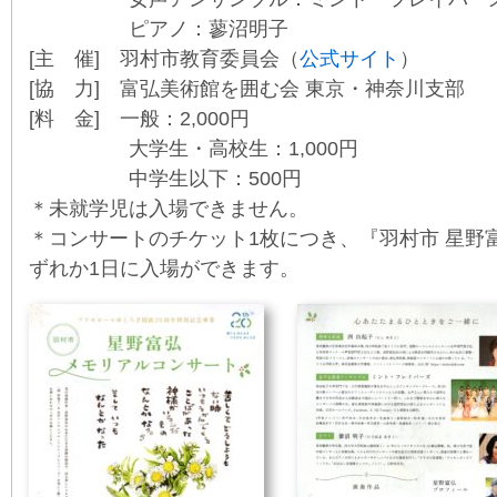
ピアノ：蓼沼明子
[主 催] 羽村市教育委員会（
公式サイト
）
[協 力] 富弘美術館を囲む会 東京・神奈川支部
[料 金] 一般：2,000円
大学生・高校生：1,000円
中学生以下：500円
＊未就学児は入場できません。
＊コンサートのチケット1枚につき、『羽村市 星野
ずれか1日に入場ができます。