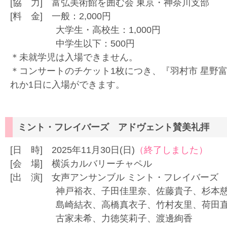
[協 力] 富弘美術館を囲む会 東京・神奈川支部
[料 金] 一般：2,000円
大学生・高校生：1,000円
中学生以下：500円
＊未就学児は入場できません。
＊コンサートのチケット1枚につき、『羽村市 星野
れか1日に入場ができます。
ミント・フレイバーズ アドヴェント賛美礼拝
[日 時] 2025年11月30日(日)
（終了しました）
[会 場] 横浜カルバリーチャペル
[出 演] 女声アンサンブル ミント・フレイバーズ
神戸裕衣、子田佳里奈、佐藤貴子、杉本慈
島崎結衣、高橋真衣子、竹村友里、荷田直
古家未希、力徳笑莉子、渡邊絢香