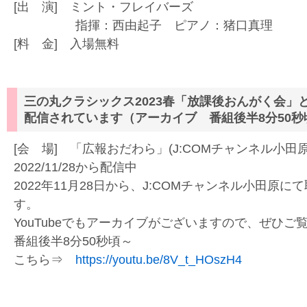
[出 演] ミント・フレイバーズ
指揮：西由起子 ピアノ：猪口真理
[料 金] 入場無料
三の丸クラシックス2023春「放課後おんがく会」
配信されています（アーカイブ 番組後半8分50
[会 場] 「広報おだわら」(J:COMチャンネル小
2022/11/28から配信中
2022年11月28日から、J:COMチャンネル小田原
す。
YouTubeでもアーカイブがございますので、ぜひご
番組後半8分50秒頃～
こちら⇒
https://youtu.be/8V_t_HOszH4