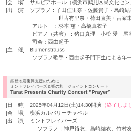
[会 場] サルビアホール（横浜市鶴見区民文化セン
[出 演] ソプラノ：子田佳里奈・佐藤貴子・島崎結
世古有里奈・荷田直美・古家未希・
アルト ：杉本 慈・高橋真衣子
ピアノ（共演）：猪口真理 小松 愛 尾藤
司会：西由起子
[主 催] Blumenstrauss
ソプラノ歌手・西由起子門下生による年一回
能登地震復興支援のために
ミントフレイバーズ＆響の和 ジョイントコンサート
Tarat Presents Charity Concert ‟Prayer”
[日 時] 2025年04月12日(土)14:30開演
（終了しま
[会 場] 横浜カルバリーチャペル
[出 演] ミントフレイバーズ
ソプラノ：神戸裕衣、島崎結衣、竹村友里