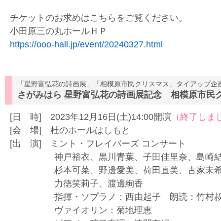
チケットのお求めはこちらをご覧ください。
小田原三の丸ホールＨＰ
https://ooo-hall.jp/event/20240327.html
「星野富弘花の詩画展」「相模原市民クリスマス」タイアップ企
さがみはら 星野富弘花の詩画展記念 相模原市民
[日 時] 2023年12月16日(土)14:00開演
（終了しま
[会 場] 杜のホールはしもと
[出 演] ミント・フレイバーズ コンサート
神戸裕衣、黒川青葉、子田佳里奈、島崎結
杉本可菜、野邊愛美、荷田直美、古家未希
力徳笑莉子、渡邊絢香
指揮・ソプラノ：西由起子 朗読：竹村叔
ヴァイオリン：菊地理恵