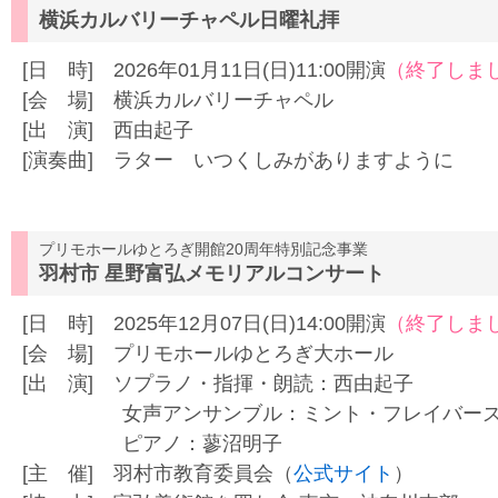
横浜カルバリーチャペル日曜礼拝
[日 時] 2026年01月11日(日)11:00開演
（終了しま
[会 場] 横浜カルバリーチャペル
[出 演] 西由起子
[演奏曲] ラター いつくしみがありますように
プリモホールゆとろぎ開館20周年特別記念事業
羽村市 星野富弘メモリアルコンサート
[日 時] 2025年12月07日(日)14:00開演
（終了しま
[会 場] プリモホールゆとろぎ大ホール
[出 演] ソプラノ・指揮・朗読：西由起子
女声アンサンブル：ミント・フレイバー
ピアノ：蓼沼明子
[主 催] 羽村市教育委員会（
公式サイト
）