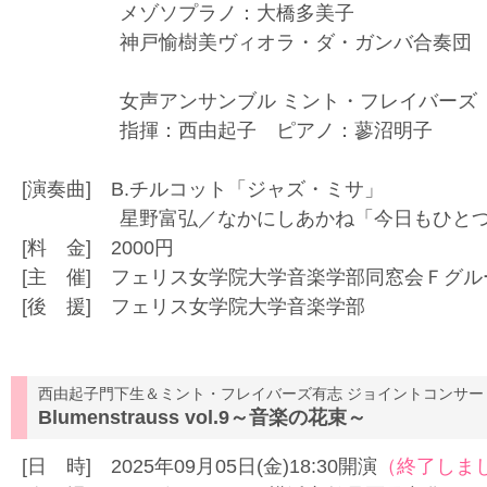
メゾソプラノ：大橋多美子
神戸愉樹美ヴィオラ・ダ・ガンバ合奏団
女声アンサンブル ミント・フレイバーズ
指揮：西由起子 ピアノ：蓼沼明子
[演奏曲] B.チルコット「ジャズ・ミサ」
星野富弘／なかにしあかね「今日もひとつ
[料 金] 2000円
[主 催] フェリス女学院大学音楽学部同窓会Ｆグル
[後 援] フェリス女学院大学音楽学部
西由起子門下生＆ミント・フレイバーズ有志 ジョイントコンサー
Blumenstrauss vol.9～音楽の花束～
[日 時] 2025年09月05日(金)18:30開演
（終了しま