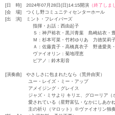
[日 時] 2024年07月28日(日)14:15開演
（終了しま
[会 場] つくし野コミュニティセンターホール
[出 演] ミント・フレイバーズ
指揮・お話：西由起子
Ｓ：神戸裕衣・黒川青葉 島崎結衣・豊
Ｍ：杉本可菜・竹村ゆりあ 力徳笑莉子
Ａ：佐藤貴子・高橋真衣子 野邊愛美・
ヴァイオリン：菊地理恵
ピアノ：鈴木彩音
[演奏曲] やさしさに包まれたなら（荒井由実）
ユー・レイズ・ミー・アップ
アメイジング・グレイス
ジャズ・ミサより キリエ、グローリア（ボ
愛されている（星野富弘・なかにしあかね
主の祈り（マロット）※ヴァイオリン独