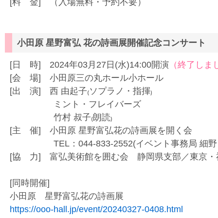
[料 金] （入場無料・予約不要）
小田原 星野富弘 花の詩画展開催記念コンサート
[日 時] 2024年03月27日(水)14:00開演
（終了しま
[会 場] 小田原三の丸ホール小ホール
[出 演] 西 由起子₍ソプラノ・指揮₎
ミント・フレイバーズ
竹村 叔子₍朗読₎
[主 催] 小田原 星野富弘花の詩画展を開く会
TEL：044-833-2552(イベント事務局 細野
[協 力] 富弘美術館を囲む会 静岡県支部／東京
[同時開催]
小田原 星野富弘花の詩画展
https://ooo-hall.jp/event/20240327-0408.html