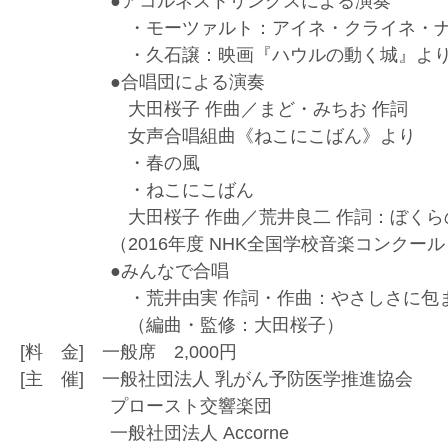
●アコルネストリングスによる演奏
・モーツァルト：アイネ・クライネ・ナハト
・久石譲：映画『ハウルの動く城』より「
●合唱団による演奏
大田桜子 作曲／まど・みちお 作詞
女声合唱組曲《ねこにこばん》より
・春の風
・ねこにこばん
大田桜子 作曲／荒井良二 作詞：ぼくら
（2016年度 NHK全国学校音楽コンクール 
●みんなで合唱
・荒井由実 作詞・作曲：やさしさに包ま
（編曲・監修：大田桜子）
[料 金] 一般席 2,000円
[主 催] 一般社団法人 乳がん予防医学推進協会
プロースト交響楽団
一般社団法人 Accorne