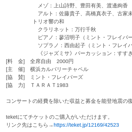
メゾ：上山詩野、豊田有美、渡邊絢香
アルト：佐藤貴子、高橋真衣子、古家未
トリオ響の和
クラリネット：万行千秋
ピアノ：蓼沼明子（ミント・フレイバーズ
ソプラノ：西由起子（ミント・フレイバー
《ジャズミサ》パーカッション：すすき
[料 金] 全席自由 2000円
[主 催] 横浜カルバリーチャペル
[協 賛] ミント・フレイバーズ
[協 力] ＴＡＲＡＴ1983
コンサートの経費を除いた収益と募金を能登地震の
teketにてチケットのご購入がいただけます。
リンク先はこちら→
https://teket.jp/12169/42523