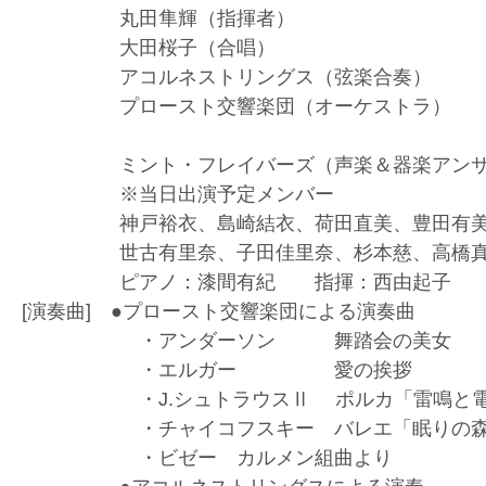
丸田隼輝（指揮者）
大田桜子（合唱）
アコルネストリングス（弦楽合奏）
プロースト交響楽団（オーケストラ）
ミント・フレイバーズ（声楽＆器楽アンサ
※当日出演予定メンバー
神戸裕衣、島崎結衣、荷田直美、豊田有美
世古有里奈、子田佳里奈、杉本慈、高橋真
ピアノ：漆間有紀 指揮：西由起子
[演奏曲] ●プロースト交響楽団による演奏曲
・アンダーソン 舞踏会の美女
・エルガー 愛の挨拶
・J.シュトラウスⅡ ポルカ「雷鳴と電
・チャイコフスキー バレエ「眠りの森の
・ビゼー カルメン組曲より