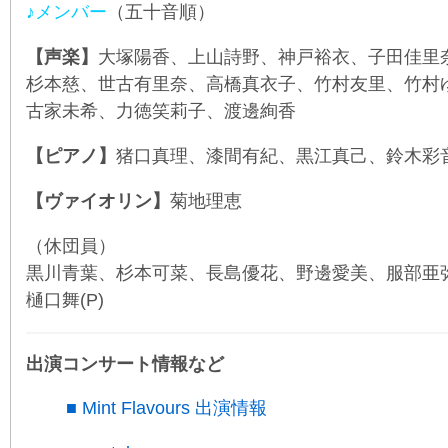
♪
メンバー
（五十音順）
【声楽】
大塚陽香、上山詩野、神戸裕衣、子田佳里
杉本慈、世古有里奈、高橋真衣子、竹村友里、竹村
古家未希、力徳笑莉子、渡邊絢香
【ピアノ】
猪口真理、漆間有紀、黒江真己、鈴木彩
【ヴァイオリン】
菊地理恵
（休団員）
黒川青葉、杉本可菜、長島優花、野邊愛美、服部亜
樋口舞(P)
出演コンサート情報など
■ Mint Flavours 出演情報